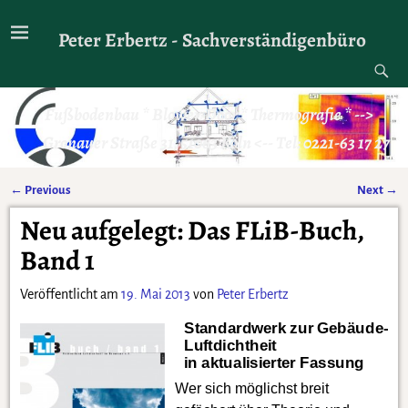
Peter Erbertz - Sachverständigenbüro
Fußbodenbau * Blower-Door * Thermografie * -->
Gronauer Straße 31, 51063 Köln <-- Tel: 0221-63 17 27
←
Previous
Next
→
Artikelnavigation
Neu aufgelegt: Das FLiB-Buch,
Band 1
Veröffentlicht am
19. Mai 2013
von
Peter Erbertz
Standardwerk zur Gebäude-
Luftdichtheit
in aktualisierter Fassung
Wer sich möglichst breit